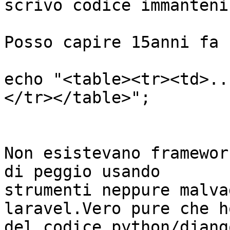
scrivo codice immanteni
Posso capire 15anni fa 
echo "<table><tr><td>..
</tr></table>";

Non esistevano framewor
di peggio usando

strumenti neppure malva
laravel.Vero pure che h
del codice python/djang