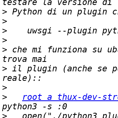
>
>
>
>
>
 che mi funziona su ub
>
 il plugin (anche se p
>
>
root a thux-dev-str
>
   open("./python3_plu