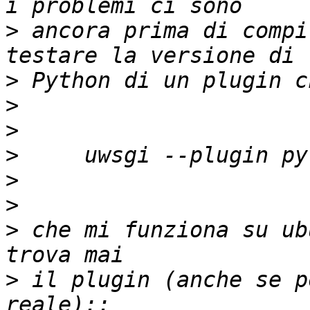
>
 ancora prima di compi
>
>
>
>
>
>
>
 che mi funziona su ub
>
 il plugin (anche se p