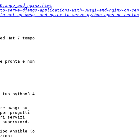
Django_and_nginx.html
to-serve-django-applications-with-uwsgi-and-nginx-on-cen
to-set-up-uwsgi-and-nginx-to-serve-python-apps-on-centos
ed Hat 7 tempo

e pronta e non

 tuo python3.4

re uwsgi su

per progetti

ri servizi

 superviord.

ipo Ansible (o

zioni
