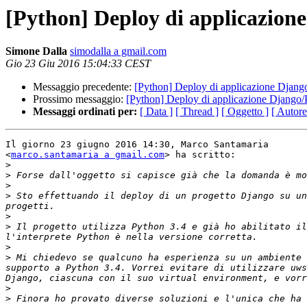
[Python] Deploy di applicazion
Simone Dalla
simodalla a gmail.com
Gio 23 Giu 2016 15:04:33 CEST
Messaggio precedente:
[Python] Deploy di applicazione Djan
Prossimo messaggio:
[Python] Deploy di applicazione Django
Messaggi ordinati per:
[ Data ]
[ Thread ]
[ Oggetto ]
[ Autore
Il giorno 23 giugno 2016 14:30, Marco Santamaria

<
marco.santamaria a gmail.com
> ha scritto:

>
>
>
>
 Sto effettuando il deploy di un progetto Django su un
>
>
 Il progetto utilizza Python 3.4 e già ho abilitato il
>
>
 Mi chiedevo se qualcuno ha esperienza su un ambiente 
supporto a Python 3.4. Vorrei evitare di utilizzare uws
>
>