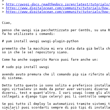
>
>
http://uwsgi-docs.readthedocs.io/en/latest/tutorials/
>
https://www.digitalocean.com/community/tutorials/how-
>
https://www.digitalocean.com/community/tutorials/how-
Ciao,

penso che uwsgi sia pacchettizzato per CentOs, su una R
fa ho utilizzato i comandi:

# yum install uwsgi uwsgi-plugin-python

premetto che la macchina mi era stata data già bella ch
so in che (e se) repository siano.

Come ha anche suggerito Marco puoi fare anche un:

# sudo pip install uwsgi

avendo avuto premura che il comando pip sia riferito al
di sistema.

Detto tutto questo io sono solito e preferisco installa
ogni virtualenv in modo da poter aver versioni diverse 
diversi, test e quant'altro. I vari uswgi (come gli alt
collegati a django tipo celery) poi li controllo sempre
Se poi tutto il deploy lo automatizzi tramite sistemi t
similari) puoi scordarti sempre di più tipi di installa