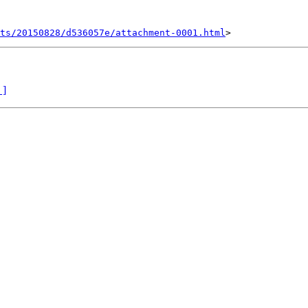
nts/20150828/d536057e/attachment-0001.html
 ]