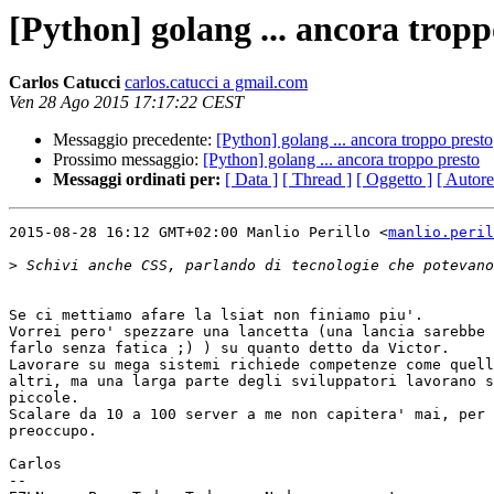
[Python] golang ... ancora tropp
Carlos Catucci
carlos.catucci a gmail.com
Ven 28 Ago 2015 17:17:22 CEST
Messaggio precedente:
[Python] golang ... ancora troppo presto
Prossimo messaggio:
[Python] golang ... ancora troppo presto
Messaggi ordinati per:
[ Data ]
[ Thread ]
[ Oggetto ]
[ Autore
2015-08-28 16:12 GMT+02:00 Manlio Perillo <
manlio.peril
>
Se ci mettiamo afare la lsiat non finiamo piu'.

Vorrei pero' spezzare una lancetta (una lancia sarebbe 
farlo senza fatica ;) ) su quanto detto da Victor.

Lavorare su mega sistemi richiede competenze come quell
altri, ma una larga parte degli sviluppatori lavorano s
piccole.

Scalare da 10 a 100 server a me non capitera' mai, per 
preoccupo.

Carlos

-- 
