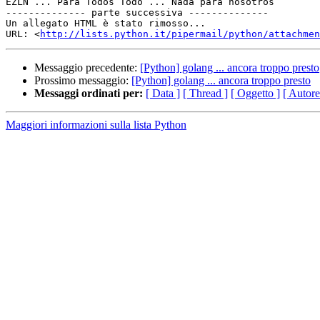
EZLN ... Para Todos Todo ... Nada para nosotros

-------------- parte successiva --------------

Un allegato HTML è stato rimosso...

URL: <
http://lists.python.it/pipermail/python/attachme
Messaggio precedente:
[Python] golang ... ancora troppo presto
Prossimo messaggio:
[Python] golang ... ancora troppo presto
Messaggi ordinati per:
[ Data ]
[ Thread ]
[ Oggetto ]
[ Autore
Maggiori informazioni sulla lista Python