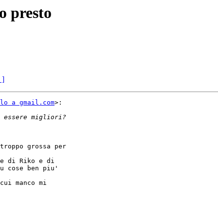
o presto
 ]
lo a gmail.com
>:

troppo grossa per

e di Riko e di

u cose ben piu'

cui manco mi
