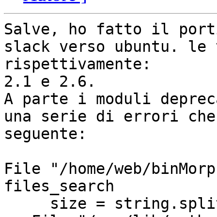
Salve, ho fatto il port
slack verso ubuntu. le 
rispettivamente:

2.1 e 2.6.

A parte i moduli deprec
una serie di errori che
seguente:

File "/home/web/binMorp
files_search

     size = string.split(rec[3], '.')[0]
