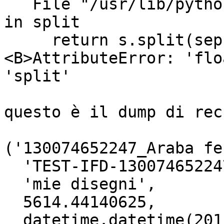
   File "/usr/lib/python2.6/string.py", line 290, 
in split

     return s.split(sep, maxsplit)

<B>AttributeError: 'flo
'split'

questo è il dump di rec

('130074652247_Araba fe
  'TEST-IFD-130074652247',

  'mie disegni',

  5614.44140625,

  datetime.datetime(2011, 3, 21, 23, 28, 42),
