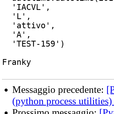
  'IACVL',

  'L',

  'attivo',

  'A',

  'TEST-159')

Franky

Messaggio precedente:
[
(python process utilities)
Prossimo messaggio:
[Py