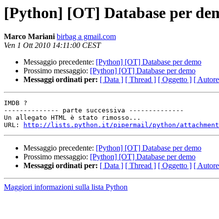
[Python] [OT] Database per de
Marco Mariani
birbag a gmail.com
Ven 1 Ott 2010 14:11:00 CEST
Messaggio precedente:
[Python] [OT] Database per demo
Prossimo messaggio:
[Python] [OT] Database per demo
Messaggi ordinati per:
[ Data ]
[ Thread ]
[ Oggetto ]
[ Autore
IMDB ?

-------------- parte successiva --------------

Un allegato HTML è stato rimosso...

URL: 
http://lists.python.it/pipermail/python/attachment
Messaggio precedente:
[Python] [OT] Database per demo
Prossimo messaggio:
[Python] [OT] Database per demo
Messaggi ordinati per:
[ Data ]
[ Thread ]
[ Oggetto ]
[ Autore
Maggiori informazioni sulla lista Python