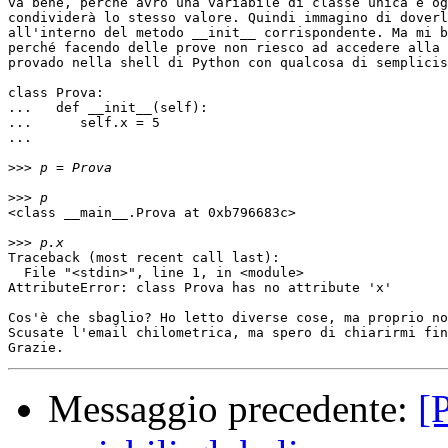
va bene, perché avrò una variabile di classe unica e og
condividerà lo stesso valore. Quindi immagino di doverl
all'interno del metodo __init__ corrispondente. Ma mi b
perché facendo delle prove non riesco ad accedere alla 
provado nella shell di Python con qualcosa di semplicis
class Prova:

...   def __init__(self):

...      self.x = 5

...

>>>
>>>
<class __main__.Prova at 0xb796683c>

>>>
Traceback (most recent call last):

  File "<stdin>", line 1, in <module>

AttributeError: class Prova has no attribute 'x'

Cos'è che sbaglio? Ho letto diverse cose, ma proprio no
Scusate l'email chilometrica, ma spero di chiarirmi fin
Messaggio precedente:
[