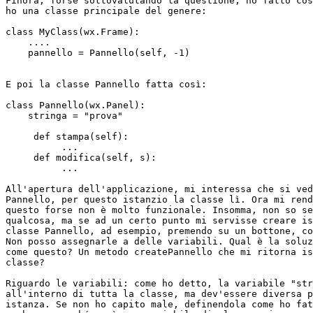
Finora, forse sottovalutando la questione, ho fatto cos
ho una classe principale del genere:

class MyClass(wx.Frame):

    ....

    pannello = Pannello(self, -1)

E poi la classe Pannello fatta così:

class Pannello(wx.Panel):

    stringa = "prova"

     def stampa(self):

          ...

     def modifica(self, s):

          ...

All'apertura dell'applicazione, mi interessa che si ved
Pannello, per questo istanzio la classe lì. Ora mi rend
questo forse non è molto funzionale. Insomma, non so se
qualcosa, ma se ad un certo punto mi servisse creare is
classe Pannello, ad esempio, premendo su un bottone, co
Non posso assegnarle a delle variabili. Qual è la soluz
come questo? Un metodo createPannello che mi ritorna is
classe?

Riguardo le variabili: come ho detto, la variabile "str
all'interno di tutta la classe, ma dev'essere diversa p
istanza. Se non ho capito male, definendola come ho fat