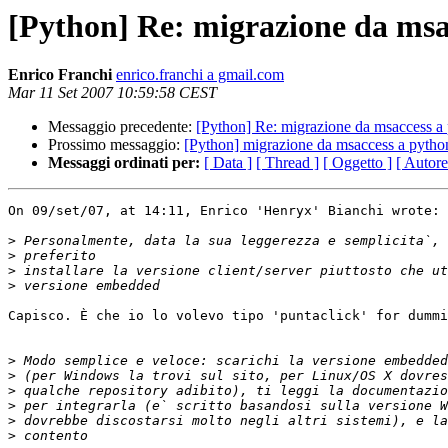
[Python] Re: migrazione da msa
Enrico Franchi
enrico.franchi a gmail.com
Mar 11 Set 2007 10:59:58 CEST
Messaggio precedente:
[Python] Re: migrazione da msaccess a
Prossimo messaggio:
[Python] migrazione da msaccess a pytho
Messaggi ordinati per:
[ Data ]
[ Thread ]
[ Oggetto ]
[ Autore
On 09/set/07, at 14:11, Enrico 'Henryx' Bianchi wrote:

>
>
>
>
Capisco. È che io lo volevo tipo 'puntaclick' for dummi
>
>
>
>
>
>