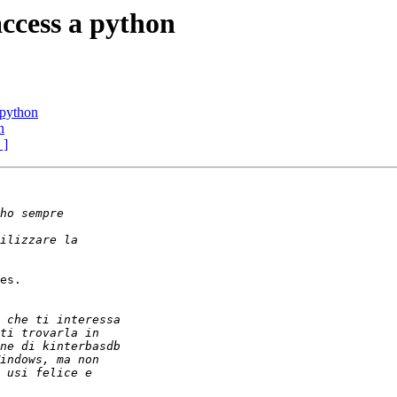
ccess a python
 python
n
 ]
es.
