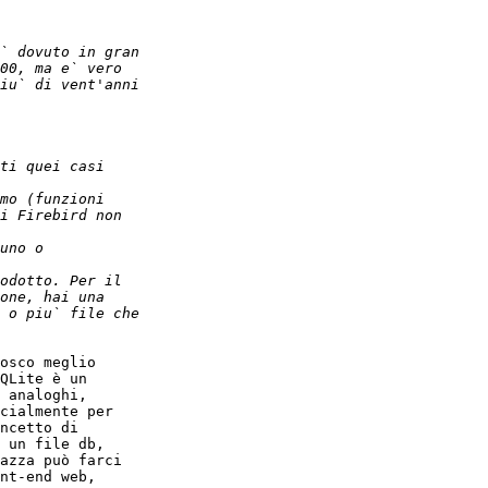
osco meglio  

QLite è un  

 analoghi,  

cialmente per  

ncetto di  

 un file db,  

azza può farci  

nt-end web,  
