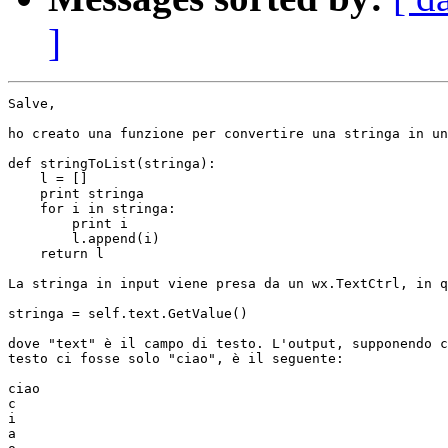
]
Salve,

ho creato una funzione per convertire una stringa in un
def stringToList(stringa):

    l = []

    print stringa

    for i in stringa:

        print i

        l.append(i)

    return l

La stringa in input viene presa da un wx.TextCtrl, in q
stringa = self.text.GetValue()

dove "text" è il campo di testo. L'output, supponendo c
testo ci fosse solo "ciao", è il seguente:

ciao

c

i

a
