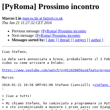
[PyRoma] Prossimo incontro
Marcos Lin
marcos.lin at farport.co.uk
Thu Jan 21 11:27:32 CET 2016
Previous message:
[PyRoma] Prossimo incontro
Next message:
[PyRoma] Prossimo incontro
Messages sorted by:
[ date ]
[ thread ]
[ subject ]
[ author ]
Ciao Stefano,

La data sarà annunciata a breve, probabilmente il 3 Feb
video su come arrivare a Enlabs:

https://www.youtube.com/watch?v=HIzO26W5Gus&feature=you
Marcos

2016-01-21 10:58 GMT+01:00 Stefano Cianciulli <
stefano.
:
>
>
>
>