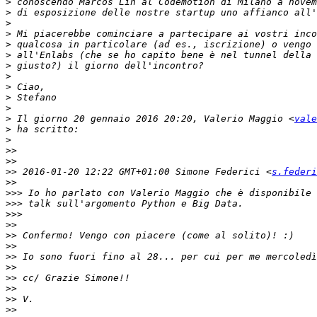
>
>
>
>
>
>
>
>
>
>
>
>
 Il giorno 20 gennaio 2016 20:20, Valerio Maggio <
vale
>
>
>>
>>
>>
 2016-01-20 12:22 GMT+01:00 Simone Federici <
s.federi
>>
>>>
>>>
>>>
>>
>>
>>
>>
>>
>>
>>
>>
>>