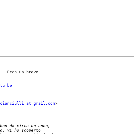
.  Ecco un breve

tu.be
cianciulli at gmail.com
>
