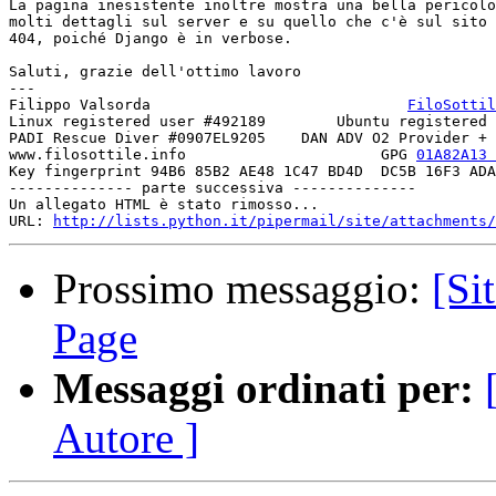
La pagina inesistente inoltre mostra una bella pericolo
molti dettagli sul server e su quello che c'è sul sito 
404, poiché Django è in verbose.

Saluti, grazie dell'ottimo lavoro

---

Filippo Valsorda                             
FiloSottil
Linux registered user #492189        Ubuntu registered 
PADI Rescue Diver #0907EL9205    DAN ADV O2 Provider + 
www.filosottile.info                      GPG 
01A82A13 
Key fingerprint 94B6 85B2 AE48 1C47 BD4D  DC5B 16F3 ADA
-------------- parte successiva --------------

Un allegato HTML è stato rimosso...

URL: 
http://lists.python.it/pipermail/site/attachments/
Prossimo messaggio:
[Si
Page
Messaggi ordinati per:
Autore ]