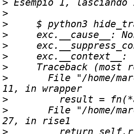
>
>
>
>
>
>
>
>
       File "/home/mar
>
>
       File "/home/mar
>