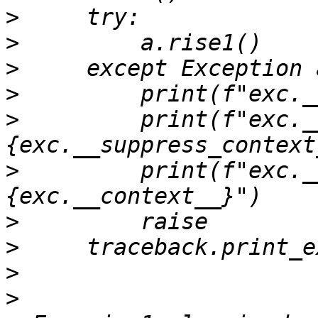
>
>
>
>
>
         print(f"exc._
>
         print(f"exc._
>
>
>
>