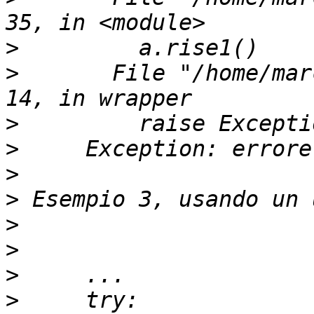
>
>
       File "/home/mar
>
>
>
>
>
>
>
>