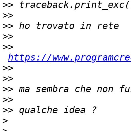
>>
>>
>>
>>
>>
https://www.programcre
>>
>>
>>
>>
>>
>