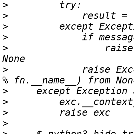
>
>
>
>
>
                 raise
>
             raise Exc
>
>
>
>