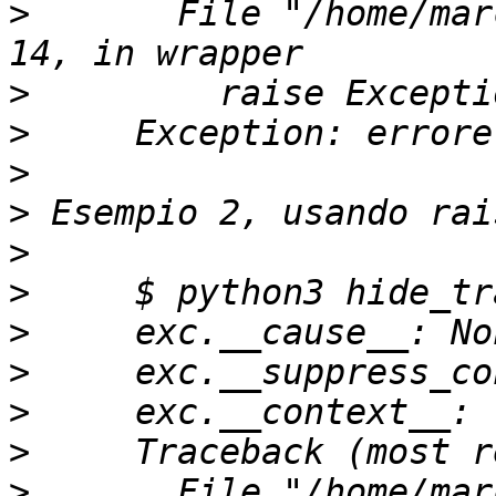
>
       File "/home/mar
>
>
>
>
>
>
>
>
>
>
>
       File "/home/mar