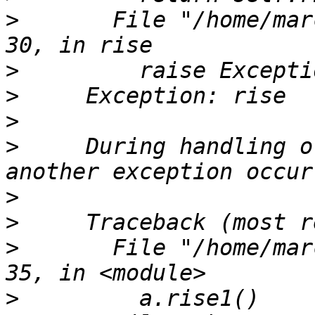
>
       File "/home/mar
>
>
>
>
     During handling o
>
>
>
       File "/home/mar
>