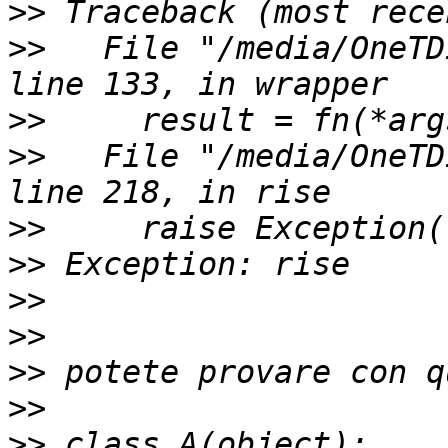
>>
>>
   File "/media/OneTD
>>
>>
   File "/media/OneTD
>>
>>
>>
>>
>>
>>
>>