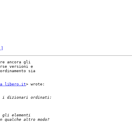
 ]
re ancora gli

rse versioni e

ordinamento sia

a libero.it
> wrote:
