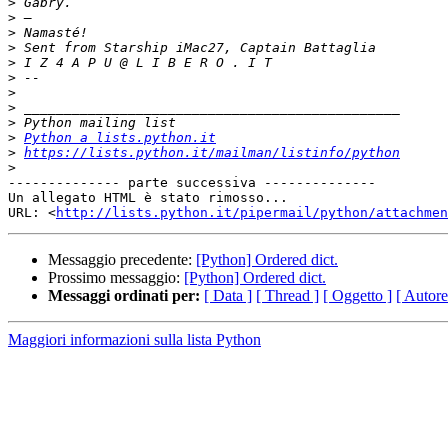
>
>
>
>
>
>
>
>
>
>
Python a lists.python.it
>
https://lists.python.it/mailman/listinfo/python
>
-------------- parte successiva --------------

Un allegato HTML è stato rimosso...

URL: <
http://lists.python.it/pipermail/python/attachme
Messaggio precedente:
[Python] Ordered dict.
Prossimo messaggio:
[Python] Ordered dict.
Messaggi ordinati per:
[ Data ]
[ Thread ]
[ Oggetto ]
[ Autore
Maggiori informazioni sulla lista Python