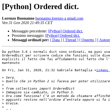
[Python] Ordered dict.
Lorenzo Buonanno
buonanno.lorenzo a gmail.com
Ven 31 Gen 2020 21:49:35 CET
Messaggio precedente:
[Python] Ordered dict.
Prossimo messaggio:
[Python] Ordered dict.
Messaggi ordinati per:
[ Data ]
[ Thread ]
[ Oggetto ]
[ Autore
Da python 3.6 i normali dict sono ordinati, ma puoi usa
OrderedDict per scrivere codice che funzioni sulle dive
espliciti il fatto che fai affidamento sul fatto che l'
mantenuto

On Fri, Jan 31, 2020, 21:32 Gabriele Battaglia <
iz4apu 
>
>
>
>
>
>
>
>
>