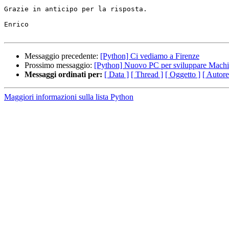
Grazie in anticipo per la risposta.

Enrico

Messaggio precedente:
[Python] Ci vediamo a Firenze
Prossimo messaggio:
[Python] Nuovo PC per sviluppare Machi
Messaggi ordinati per:
[ Data ]
[ Thread ]
[ Oggetto ]
[ Autore
Maggiori informazioni sulla lista Python