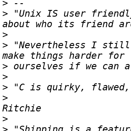
>
>
 "Unix IS user friendl
>
>
 "Nevertheless I still
>
>
>
>
                      
>
>
 "Shipping is a featur