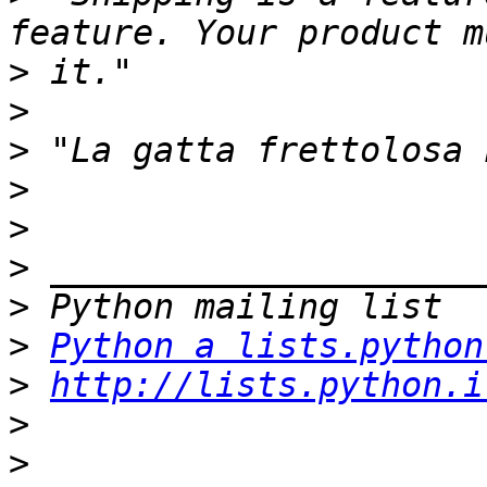
>
>
>
>
>
>
>
>
Python a lists.python
>
http://lists.python.i
>
>