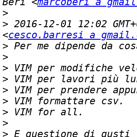
Beri <
marcoberi a gmail
>
>
 2016-12-01 12:02 GMT+
<
cesco.barresi a gmail.
>
>
>
>
>
>
>
>
>