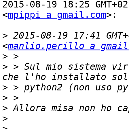
2015-08-19 18:25 GMT+02
<
mpippi a gmail.com
>:

>
 2015-08-19 17:41 GMT+
<
manlio.perillo a gmail
>
>
 > Sul mio sistema vir
>
>
>
>
>