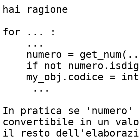
hai ragione

for ... :

    ...

    numero = get_num(...
    if not numero.isdig
    my_obj.codice = int
     ...

In pratica se 'numero' 
convertibile in un valo
il resto dell'elaborazi