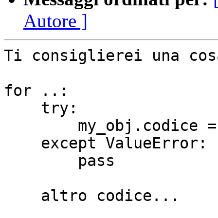
Autore ]
Ti consiglierei una cos
for ..:

    try:

        my_obj.codice =
    except ValueError:

        pass

    altro codice...
