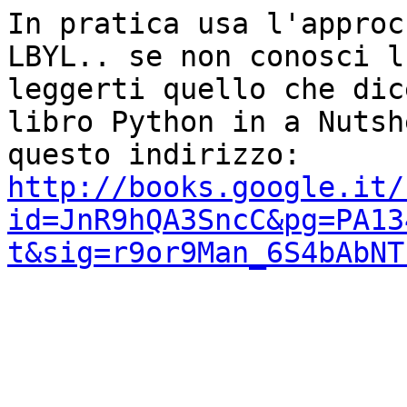
In pratica usa l'approc
LBYL.. se non conosci l
leggerti quello che dic
libro Python in a Nutsh
http://books.google.it/
id=JnR9hQA3SncC&pg=PA13
t&sig=r9or9Man_6S4bAbNT