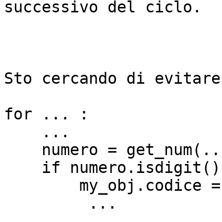
successivo del ciclo.

Sto cercando di evitare:
for ... :

    ...

    numero = get_num(...
    if numero.isdigit():
        my_obj.codice =
         ...
