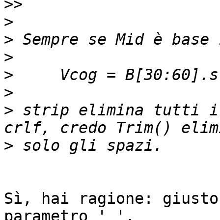
>>
>
>
>
>
>
>
 strip elimina tutti i
>
Sì, hai ragione: giusto
parametro ' '.
