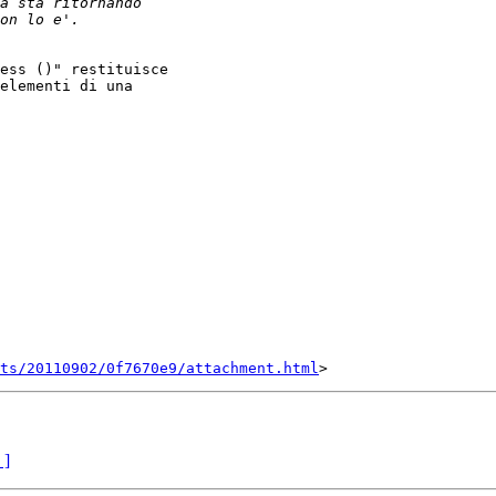
ess ()" restituisce

elementi di una

nts/20110902/0f7670e9/attachment.html
 ]