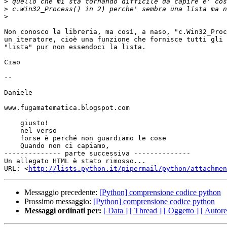
>
>
>
Non conosco la libreria, ma così, a naso, "c.Win32_Proc
un iteratore, cioè una funzione che fornisce tutti gli 
"lista" pur non essendoci la lista.

Ciao

-- 

Daniele

www.fugamatematica.blogspot.com

    giusto!

    nel verso

    forse è perché non guardiamo le cose

    Quando non ci capiamo,

-------------- parte successiva --------------

Un allegato HTML è stato rimosso...

URL: <
http://lists.python.it/pipermail/python/attachme
Messaggio precedente:
[Python] comprensione codice python
Prossimo messaggio:
[Python] comprensione codice python
Messaggi ordinati per:
[ Data ]
[ Thread ]
[ Oggetto ]
[ Autore