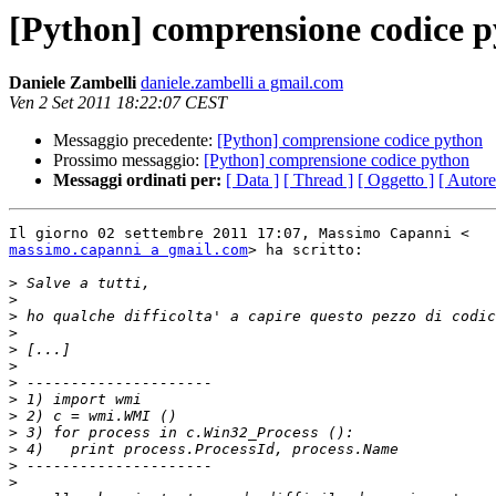
[Python] comprensione codice 
Daniele Zambelli
daniele.zambelli a gmail.com
Ven 2 Set 2011 18:22:07 CEST
Messaggio precedente:
[Python] comprensione codice python
Prossimo messaggio:
[Python] comprensione codice python
Messaggi ordinati per:
[ Data ]
[ Thread ]
[ Oggetto ]
[ Autore
massimo.capanni a gmail.com
> ha scritto:

>
>
>
>
>
>
>
>
>
>
>
>
>