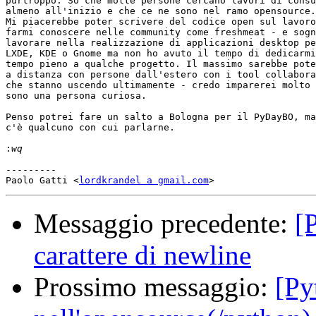
purtroppo. So che molte persone cercano lavori di consu
almeno all'inizio e che ce ne sono nel ramo opensource.

Mi piacerebbe poter scrivere del codice open sul lavoro
farmi conoscere nelle community come freshmeat - e sogn
lavorare nella realizzazione di applicazioni desktop pe
LXDE, KDE o Gnome ma non ho avuto il tempo di dedicarmi
tempo pieno a qualche progetto. Il massimo sarebbe pote
a distanza con persone dall'estero con i tool collabora
che stanno uscendo ultimamente - credo imparerei molto 
sono una persona curiosa.

Penso potrei fare un salto a Bologna per il PyDayBO, ma
c'è qualcuno con cui parlarne.

:
---------

Paolo Gatti <
lordkrandel a gmail.com
Messaggio precedente:
[
carattere di newline
Prossimo messaggio:
[Py