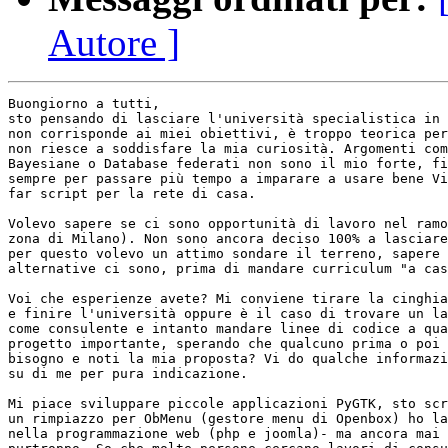
Autore ]
Buongiorno a tutti,

sto pensando di lasciare l'università specialistica in 
non corrisponde ai miei obiettivi, è troppo teorica per
non riesce a soddisfare la mia curiosità. Argomenti com
Bayesiane o Database federati non sono il mio forte, fi
sempre per passare più tempo a imparare a usare bene Vi
far script per la rete di casa.

Volevo sapere se ci sono opportunità di lavoro nel ramo
zona di Milano). Non sono ancora deciso 100% a lasciare
per questo volevo un attimo sondare il terreno, sapere 
alternative ci sono, prima di mandare curriculum "a cas
Voi che esperienze avete? Mi conviene tirare la cinghia
e finire l'università oppure è il caso di trovare un la
come consulente e intanto mandare linee di codice a qua
progetto importante, sperando che qualcuno prima o poi 
bisogno e noti la mia proposta? Vi do qualche informazi
su di me per pura indicazione.

Mi piace sviluppare piccole applicazioni PyGTK, sto scr
un rimpiazzo per ObMenu (gestore menu di Openbox) ho la
nella programmazione web (php e joomla)- ma ancora mai 