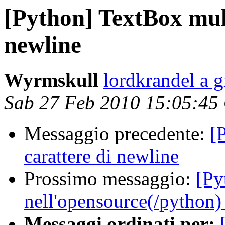
[Python] TextBox mult
newline
Wyrmskull
lordkrandel a 
Sab 27 Feb 2010 15:05:45
Messaggio precedente:
[
carattere di newline
Prossimo messaggio:
[Py
nell'opensource(/python)
Messaggi ordinati per: