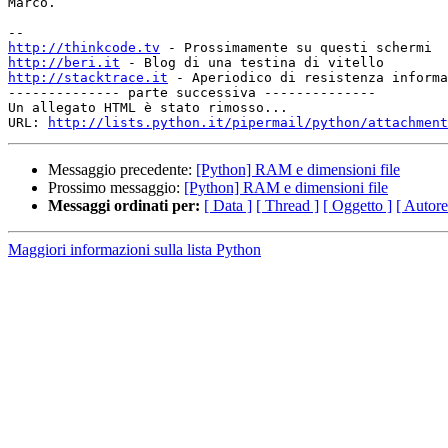
Marco.

http://thinkcode.tv
http://beri.it
http://stacktrace.it
 - Aperiodico di resistenza informa
-------------- parte successiva --------------

Un allegato HTML è stato rimosso...

URL: 
http://lists.python.it/pipermail/python/attachment
Messaggio precedente:
[Python] RAM e dimensioni file
Prossimo messaggio:
[Python] RAM e dimensioni file
Messaggi ordinati per:
[ Data ]
[ Thread ]
[ Oggetto ]
[ Autore
Maggiori informazioni sulla lista Python