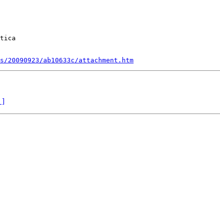
tica

s/20090923/ab10633c/attachment.htm
 ]