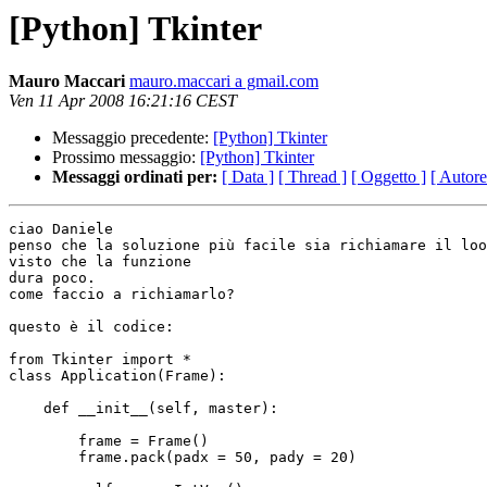
[Python] Tkinter
Mauro Maccari
mauro.maccari a gmail.com
Ven 11 Apr 2008 16:21:16 CEST
Messaggio precedente:
[Python] Tkinter
Prossimo messaggio:
[Python] Tkinter
Messaggi ordinati per:
[ Data ]
[ Thread ]
[ Oggetto ]
[ Autore
ciao Daniele

penso che la soluzione più facile sia richiamare il loo
visto che la funzione

dura poco.

come faccio a richiamarlo?

questo è il codice:

from Tkinter import *

class Application(Frame):

    def __init__(self, master):

        frame = Frame()

        frame.pack(padx = 50, pady = 20)
