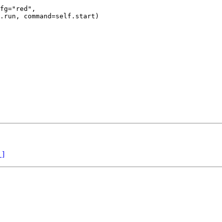
fg="red",

.run, command=self.start)

 ]