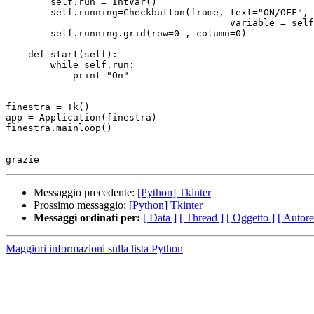
        self.run = IntVar()

        self.running=Checkbutton(frame, text="ON/OFF", 
                                        variable = self
        self.running.grid(row=0 , column=0)

    def start(self):

        while self.run:

            print "On"

finestra = Tk()

app = Application(finestra)

finestra.mainloop()

Messaggio precedente:
[Python] Tkinter
Prossimo messaggio:
[Python] Tkinter
Messaggi ordinati per:
[ Data ]
[ Thread ]
[ Oggetto ]
[ Autore
Maggiori informazioni sulla lista Python