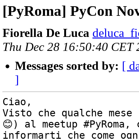
[PyRoma] PyCon No
Fiorella De Luca
deluca_fi
Thu Dec 28 16:50:40 CET 
Messages sorted by:
[ d
]
Ciao,

Visto che qualche mese 
😊) al meetup #PyRoma, 
informarti che come ogn