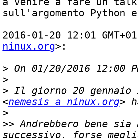
a venire a fare un talk

sull'argomento Python e
2016-01-20 12:01 GMT+01
ninux.org
>:

>
>
>
 Il giorno 20 gennaio 
<
nemesis a ninux.org
>
>>
 Andrebbero bene sia 