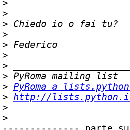
>
>
>
>
>
>
>
>
>
PyRoma a lists.python
>
http://lists.python.i
>
>
-------------- parte su