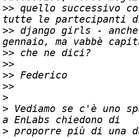
>>
 quello successivo co
>>
 django girls - anche
>>
>>
>>
>>
>
>
 Vediamo se c'è uno sp
>