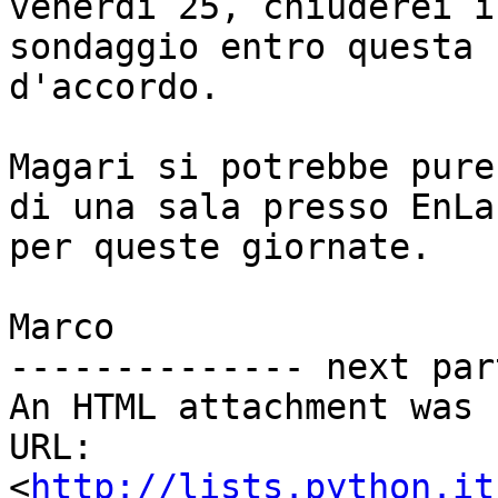
venerdì 25, chiuderei il
sondaggio entro questa 
d'accordo.

Magari si potrebbe pure
di una sala presso EnLab
per queste giornate.

Marco

-------------- next par
An HTML attachment was 
URL: 
<
http://lists.python.it